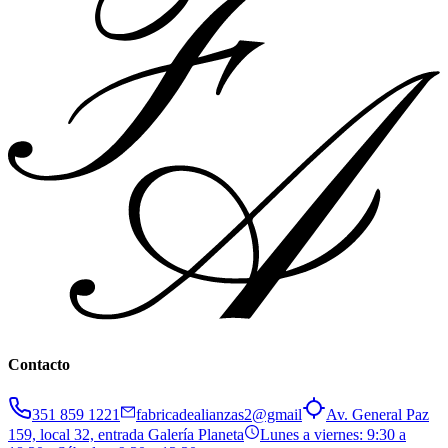
Contacto
351 859 1221
fabricadealianzas2@gmail
Av. General Paz
159, local 32, entrada Galería Planeta
Lunes a viernes: 9:30 a