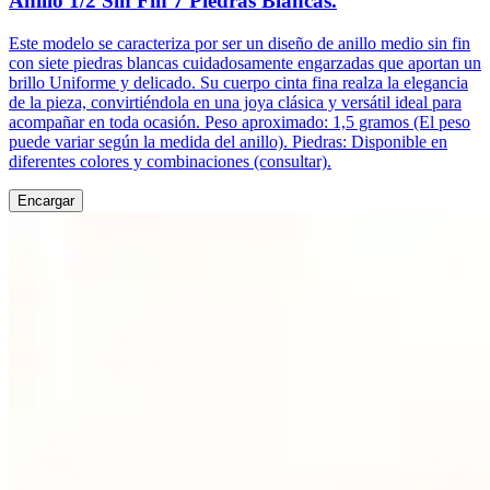
Anillo 1/2 Sin Fin 7 Piedras Blancas.
Este modelo se caracteriza por ser un diseño de anillo medio sin fin
con siete piedras blancas cuidadosamente engarzadas que aportan un
brillo Uniforme y delicado. Su cuerpo cinta fina realza la elegancia
de la pieza, convirtiéndola en una joya clásica y versátil ideal para
acompañar en toda ocasión. Peso aproximado: 1,5 gramos (El peso
puede variar según la medida del anillo). Piedras: Disponible en
diferentes colores y combinaciones (consultar).
Encargar