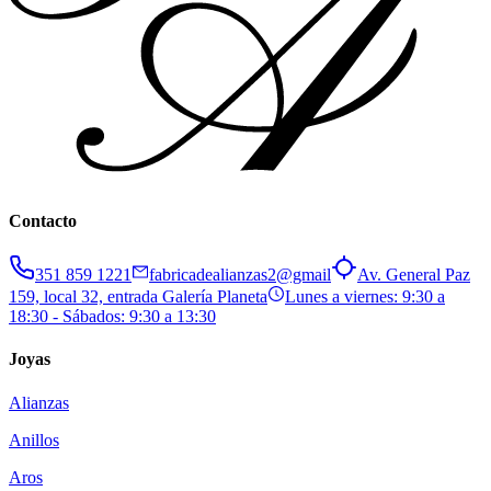
Contacto
351 859 1221
fabricadealianzas2@gmail
Av. General Paz
159, local 32, entrada Galería Planeta
Lunes a viernes: 9:30 a
18:30 - Sábados: 9:30 a 13:30
Joyas
Alianzas
Anillos
Aros